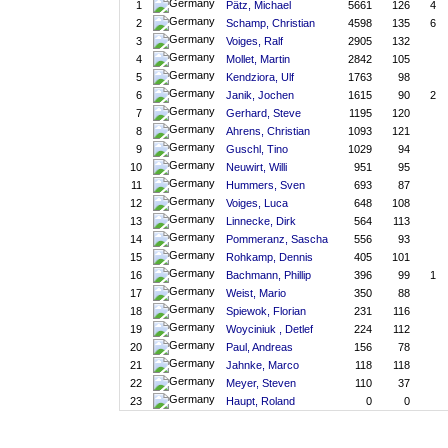
1
Pätz, Michael
5661
126
4
2
Schamp, Christian
4598
135
6
3
Voiges, Ralf
2905
132
4
Mollet, Martin
2842
105
5
Kendziora, Ulf
1763
98
6
Janik, Jochen
1615
90
2
7
Gerhard, Steve
1195
120
8
Ahrens, Christian
1093
121
9
Guschl, Tino
1029
94
10
Neuwirt, Willi
951
95
11
Hummers, Sven
693
87
12
Voiges, Luca
648
108
13
Linnecke, Dirk
564
113
14
Pommeranz, Sascha
556
93
15
Rohkamp, Dennis
405
101
16
Bachmann, Phillip
396
99
1
17
Weist, Mario
350
88
18
Spiewok, Florian
231
116
19
Woyciniuk , Detlef
224
112
20
Paul, Andreas
156
78
21
Jahnke, Marco
118
118
22
Meyer, Steven
110
37
23
Haupt, Roland
0
0