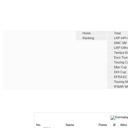
Home
Total
Ranking
LRP-HPI-
DMC SM
LRP-Offro
Tamiya-E
Euro Tour
Touring C
Elbe Cup
DHI Cup
EFRA EC
Touring M
IFMAR W
No.
Name
Points
Ø
Wins