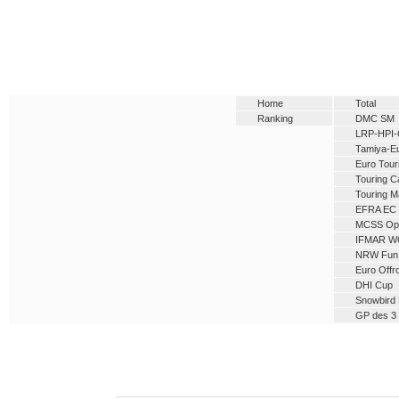
Home
Total
Ranking
DMC SM
LRP-HPI-
Tamiya-E
Euro Tour
Touring C
Touring M
EFRA EC
MCSS Op
IFMAR W
NRW Fun
Euro Offr
DHI Cup
Snowbird 
GP des 3 