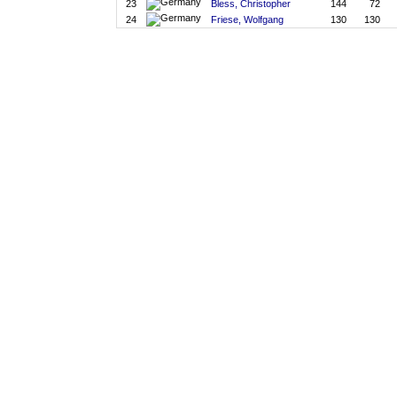
23
Bless, Christopher
144
72
24
Friese, Wolfgang
130
130