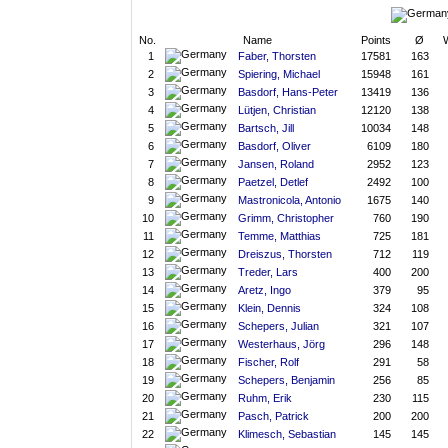
No.
Name
Points
Ø
1
Faber, Thorsten
17581
163
2
Spiering, Michael
15948
161
3
Basdorf, Hans-Peter
13419
136
4
Lütjen, Christian
12120
138
5
Bartsch, Jill
10034
148
6
Basdorf, Oliver
6109
180
7
Jansen, Roland
2952
123
8
Paetzel, Detlef
2492
100
9
Mastronicola, Antonio
1675
140
10
Grimm, Christopher
760
190
11
Temme, Matthias
725
181
12
Dreiszus, Thorsten
712
119
13
Treder, Lars
400
200
14
Aretz, Ingo
379
95
15
Klein, Dennis
324
108
16
Schepers, Julian
321
107
17
Westerhaus, Jörg
296
148
18
Fischer, Rolf
291
58
19
Schepers, Benjamin
256
85
20
Ruhm, Erik
230
115
21
Pasch, Patrick
200
200
22
Klimesch, Sebastian
145
145