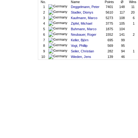
No.
Name
Points
Ø
Wins
1
Deggelmann, Peter
7401
148
11
2
Stadler, Dionys
5610
117
20
3
Kaufmann, Marco
5273
108
6
4
Zipfel, Michael
3775
105
1
5
Buhmann, Marco
1875
104
6
Neubauer, Roger
1552
141
2
7
Keller, Björn
695
99
8
Vogt, Phillip
569
95
9
Seiler, Christian
282
94
1
10
Wieden, Jens
139
46