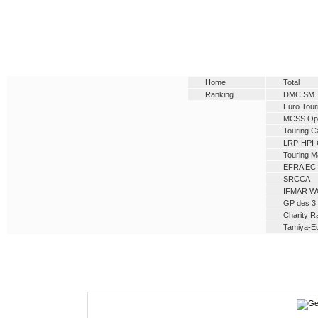
Home
Total
Ranking
DMC SM
Euro Tour
MCSS Op
Touring C
LRP-HPI-
Touring M
EFRA EC
SRCCA
IFMAR W
GP des 3 
Charity R
Tamiya-E