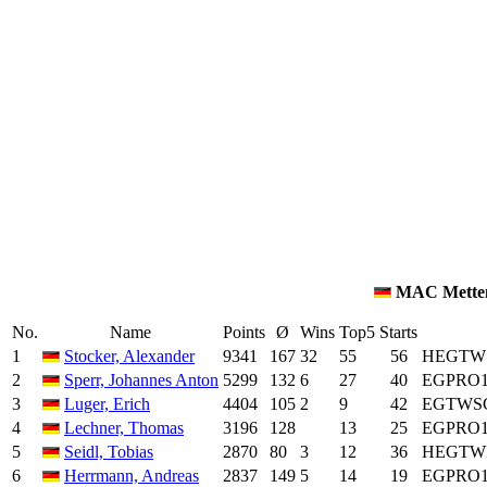
MAC Mette
No.
Name
Points
Ø
Wins
Top5
Starts
1
Stocker, Alexander
9341
167
32
55
56
HEGTWS
2
Sperr, Johannes Anton
5299
132
6
27
40
EGPRO10
3
Luger, Erich
4404
105
2
9
42
EGTWSC
4
Lechner, Thomas
3196
128
13
25
EGPRO10
5
Seidl, Tobias
2870
80
3
12
36
HEGTWM
6
Herrmann, Andreas
2837
149
5
14
19
EGPRO10,