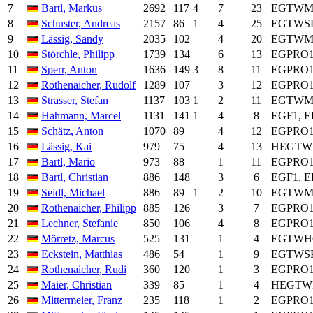
7
Bartl, Markus
2692
117
4
7
23
EGTWMO
8
Schuster, Andreas
2157
86
1
4
25
EGTWSP
9
Lässig, Sandy
2035
102
4
20
EGTWMO
10
Störchle, Philipp
1739
134
6
13
EGPRO10,
11
Sperr, Anton
1636
149
3
8
11
EGPRO1
12
Rothenaicher, Rudolf
1289
107
3
12
EGPRO10
13
Strasser, Stefan
1137
103
1
2
11
EGTWMO
14
Hahmann, Marcel
1131
141
1
4
8
EGF1, E
15
Schätz, Anton
1070
89
4
12
EGPRO1
16
Lässig, Kai
979
75
4
13
HEGTWS
17
Bartl, Mario
973
88
1
11
EGPRO1
18
Bartl, Christian
886
148
3
6
EGF1, E
19
Seidl, Michael
886
89
1
2
10
EGTWMO
20
Rothenaicher, Philipp
885
126
3
7
EGPRO10
21
Lechner, Stefanie
850
106
4
8
EGPRO10
22
Mörretz, Marcus
525
131
1
4
EGTWH
23
Eckstein, Matthias
486
54
1
9
EGTWSP
24
Rothenaicher, Rudi
360
120
1
3
EGPRO1
25
Maier, Christian
339
85
1
4
HEGTW
26
Mittermeier, Franz
235
118
1
2
EGPRO1