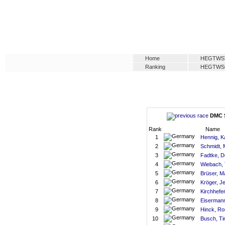
Home
HEGTWS
Ranking
HEGTWS
DMC S
Rank
Name
1
Hennig, K
2
Schmidt, 
3
Fadtke, D
4
Wiebach, 
5
Brüser, M
6
Kröger, J
7
Kirchhefe
8
Eisermann
9
Hinck, Ro
10
Busch, T