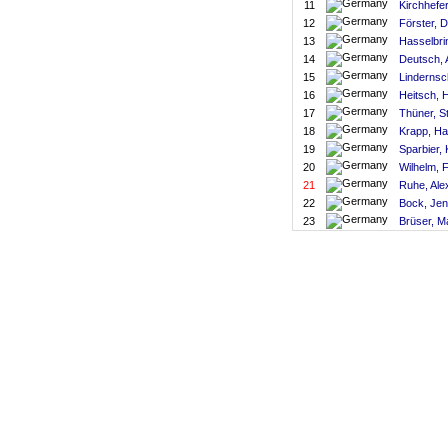
11
Kirchhefer
12
Förster, D
13
Hasselbri
14
Deutsch, 
15
Lindernsc
16
Heitsch, 
17
Thüner, S
18
Krapp, H
19
Sparbier, 
20
Wilhelm, F
21
Ruhe, Ale
22
Bock, Je
23
Brüser, M