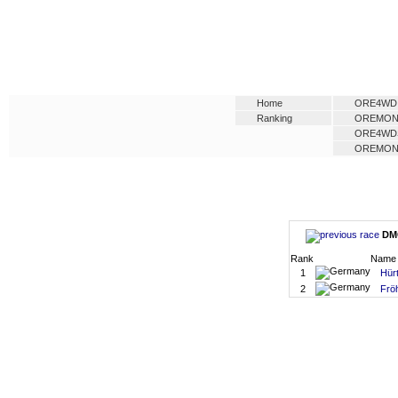
Home
ORE4WD
Ranking
OREMO
ORE4WD
OREMO
DMC
Rank
Name
1
Hür
2
Fröh