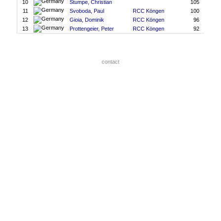
10
Stumpe, Christian
105
11
Svoboda, Paul
RCC Köngen
100
12
Gioia, Dominik
RCC Köngen
96
13
Prottengeier, Peter
RCC Köngen
92
contact