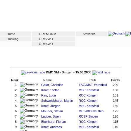
Home
OREMONM
Statistics
Ranking
ORE2WD
ORE4WD
DMC SM - Singen - 15.06.2008
Rank
Name
Club
Points
1
Geier, Christian
TSG/MST Estenfeld
200
2
Knott, Stefan
MSC Karlsfeld
180
3
Rau, Luca
RCC Köngen
161
4
Schweickhardt, Martin
RCC Köngen
145
5
Knott, Jürgen
MSC Karlsfeld
130
6
Mößner, Stefan
MC 2000 Neuffen
125
7
Lauber, Swen
RCSF Singen
120
8
Eberhard, Florian
RCC Köngen
115
9
Knott, Andreas
MSC Karlsfeld
110