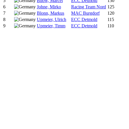
5
Bilow, Marcel
ECC Detmold
130
6
Johne, Mirko
Racing Team Nord
125
7
Blonn, Markus
MAC Burgdorf
120
8
Upmeier, Ulrich
ECC Detmold
115
9
Upmeier, Timm
ECC Detmold
110