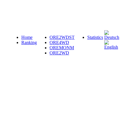
Home
ORE2WDST
Statistics
Ranking
ORE4WD
OREMONM
ORE2WD