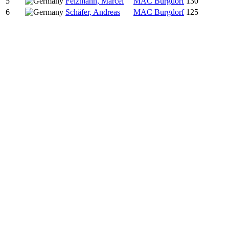
5
Felzmann, Marcel
MAC Burgdorf
130
6
Schäfer, Andreas
MAC Burgdorf
125