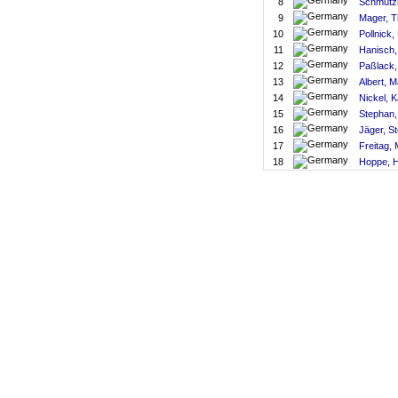
8
Schmutzl
9
Mager, 
10
Pollnick,
11
Hanisch,
12
Paßlack,
13
Albert, M
14
Nickel, 
15
Stephan,
16
Jäger, S
17
Freitag, 
18
Hoppe, H