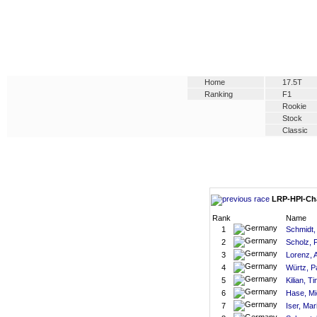
Home
17.5T
Ranking
F1
Rookie
Stock
Classic
LRP-HPI-Cha
Rank
Name
1
Schmidt,
2
Scholz, 
3
Lorenz, 
4
Würtz, Pa
5
Kilian, Ti
6
Hase, Mi
7
Iser, Mar