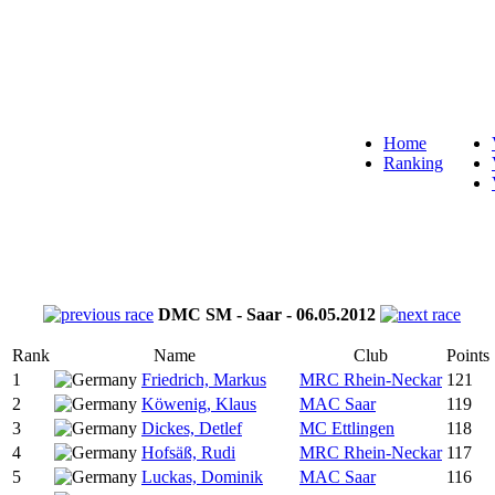
Home
Ranking
DMC SM - Saar - 06.05.2012
Rank
Name
Club
Points
1
Friedrich, Markus
MRC Rhein-Neckar
121
2
Köwenig, Klaus
MAC Saar
119
3
Dickes, Detlef
MC Ettlingen
118
4
Hofsäß, Rudi
MRC Rhein-Neckar
117
5
Luckas, Dominik
MAC Saar
116