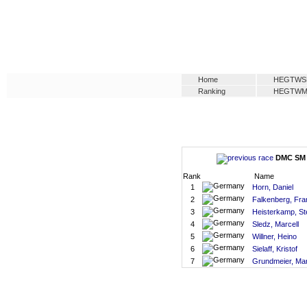
Home
HEGTWS
Ranking
HEGTW
DMC SM -
Rank
Name
1
Horn, Daniel
2
Falkenberg, Fra
3
Heisterkamp, St
4
Sledz, Marcell
5
Willner, Heino
6
Sielaff, Kristof
7
Grundmeier, Ma