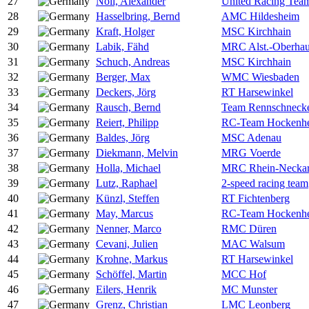
27
Noll, Alexander
United Racing Tea
28
Hasselbring, Bernd
AMC Hildesheim
29
Kraft, Holger
MSC Kirchhain
30
Labik, Fähd
MRC Alst.-Oberha
31
Schuch, Andreas
MSC Kirchhain
32
Berger, Max
WMC Wiesbaden
33
Deckers, Jörg
RT Harsewinkel
34
Rausch, Bernd
Team Rennschneck
35
Reiert, Philipp
RC-Team Hockenh
36
Baldes, Jörg
MSC Adenau
37
Diekmann, Melvin
MRG Voerde
38
Holla, Michael
MRC Rhein-Necka
39
Lutz, Raphael
2-speed racing team
40
Künzl, Steffen
RT Fichtenberg
41
May, Marcus
RC-Team Hockenh
42
Nenner, Marco
RMC Düren
43
Cevani, Julien
MAC Walsum
44
Krohne, Markus
RT Harsewinkel
45
Schöffel, Martin
MCC Hof
46
Eilers, Henrik
MC Munster
47
Grenz, Christian
LMC Leonberg