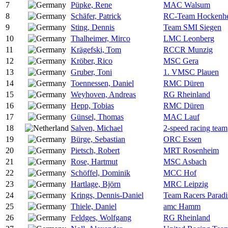
7
Püpke, Rene
MAC Walsum
8
Schäfer, Patrick
RC-Team Hockenh
9
Sting, Dennis
Team SMI Siegen
10
Thalheimer, Mirco
LMC Leonberg
11
Krägefski, Tom
RCCR Munzig
12
Kröber, Rico
MSC Gera
13
Gruber, Toni
1. VMSC Plauen
14
Toennessen, Daniel
RMC Düren
15
Weyhoven, Andreas
RG Rheinland
16
Hepp, Tobias
RMC Düren
17
Günsel, Thomas
MAC Lauf
18
Salven, Michael
2-speed racing team
19
Bürge, Sebastian
ORC Essen
20
Pietsch, Robert
MRT Rosenheim
21
Rose, Hartmut
MSC Asbach
22
Schöffel, Dominik
MCC Hof
23
Hartlage, Björn
MRC Leipzig
24
Krings, Dennis-Daniel
Team Racers Paradi
25
Thiele, Daniel
amc Hamm
26
Feldges, Wolfgang
RG Rheinland