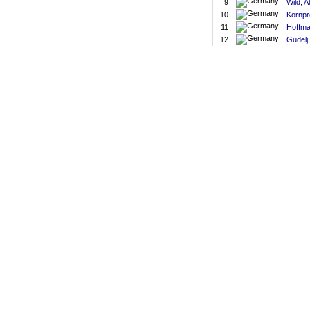
9
Wild, 
10
Kornpr
11
Hoffma
12
Gudelj, 