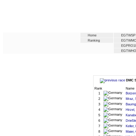
Home
EGTWSP
Ranking
EGTWM
EGPRO1
EGTWH
DMC SM
Rank
Name
1
Botzenh
2
Mraz, 
3
Baumga
4
Hirzel
5
Kanabe
6
Drießle
7
Keller,
8
Maier, 