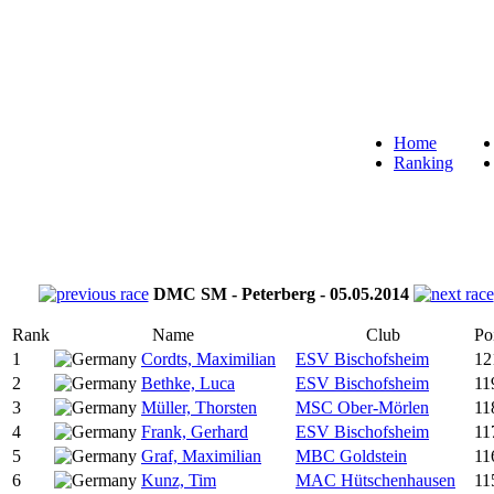
Home
Ranking
DMC SM - Peterberg - 05.05.2014
Rank
Name
Club
Po
1
Cordts, Maximilian
ESV Bischofsheim
12
2
Bethke, Luca
ESV Bischofsheim
11
3
Müller, Thorsten
MSC Ober-Mörlen
11
4
Frank, Gerhard
ESV Bischofsheim
11
5
Graf, Maximilian
MBC Goldstein
11
6
Kunz, Tim
MAC Hütschenhausen
11