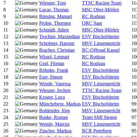
7
Wiesner, Tom
TTSC Racing-Team
11
8
Lucas, Thomas
MSC Ober-Mörlen
11
9
Büssing, Manuel
RC Rodgau
11
10
Probst, Thorsten
ORC Saar
11
11
Schmidt, Julien
MSC Ober-Mörlen
11
12
Trochim, Maximilian
ESV Bischofsheim
10
13
Schobner, Haroun
MSV Linsengericht
10
14
Braches, Christian
RC-Offroad Kassel
10
15
Wissel, Lennart
RC Rodgau
10
16
Graf, Florian
RC Rodgau
10
17
Röhnke, Frank
ESV Bischofsheim
10
18
Eser, Simon
ESV Bischofsheim
10
19
Wende, Vanessa
MSV Linsengericht
10
20
Wiesner, Jochen
TTSC Racing-Team
10
21
Kruger, Luca
ESV Bischofsheim
10
22
Müncheberg, Markus
ESV Bischofsheim
99
23
Bohlender, Jörg
MSV Linsengericht
98
24
Buske, Roman
Team SMI Siegen
97
25
Wende, Marcus
MSV Linsengericht
96
26
Züscher, Markus
RCR Peterberg
95