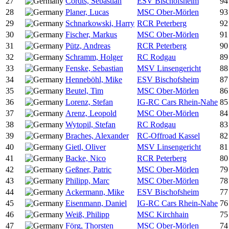
27
Cordts, Sebastian
ESV Bischofsheim
94
28
Planer, Lucas
MSC Ober-Mörlen
93
29
Schnarkowski, Harry
RCR Peterberg
92
30
Fischer, Markus
MSC Ober-Mörlen
91
31
Pütz, Andreas
RCR Peterberg
90
32
Schramm, Holger
RC Rodgau
89
33
Fenske, Sebastian
MSV Linsengericht
88
34
Henneböhl, Mike
ESV Bischofsheim
87
35
Beutel, Tim
MSC Ober-Mörlen
86
36
Lorenz, Stefan
IG-RC Cars Rhein-Nahe
85
37
Arenz, Leopold
MSC Ober-Mörlen
84
38
Wytopil, Stefan
RC Rodgau
83
39
Braches, Alexander
RC-Offroad Kassel
82
40
Gietl, Oliver
MSV Linsengericht
81
41
Backe, Nico
RCR Peterberg
80
42
Geßner, Patric
MSC Ober-Mörlen
79
43
Philipp, Marc
MSC Ober-Mörlen
78
44
Ackermann, Mike
ESV Bischofsheim
77
45
Eisenmann, Daniel
IG-RC Cars Rhein-Nahe
76
46
Weiß, Philipp
MSC Kirchhain
75
47
Förg, Thorsten
MSC Ober-Mörlen
74