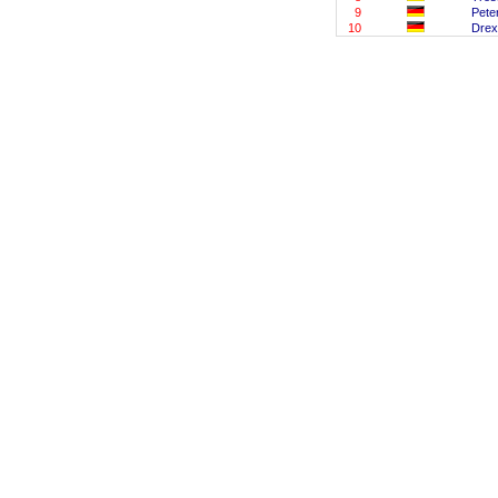
9
Peter
10
Drex