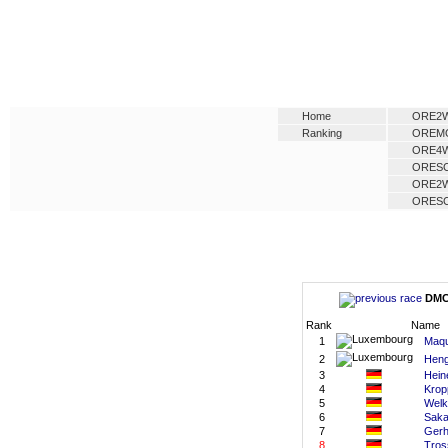
Home
ORE2
Ranking
OREM
ORE4
ORES
ORE2
ORES
DMC 
Rank
Name
1
Maqu
2
Heng
3
Hein
4
Krop
5
Welk
6
Saka
7
Gerh
8
Tros