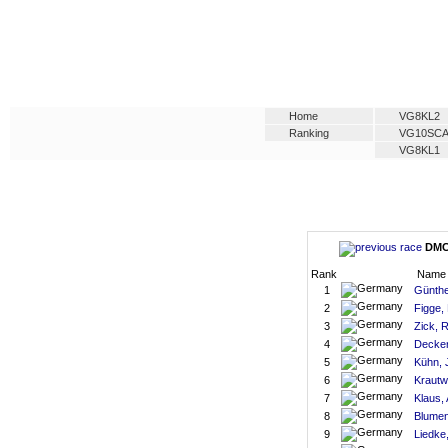
Home
VG8KL2
Ranking
VG10SC
VG8KL1
DMC 
Rank
Name
1
Günthe
2
Figge, 
3
Zick, 
4
Decker
5
Kühn, 
6
Krautw
7
Klaus,
8
Blumen
9
Liedke