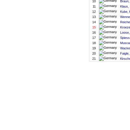
10
Braun,
11
Klaus,
12
Kube, 
13
Wenner
14
Reich
15
Kroeze
16
Loose,
17
Spiess,
18
Musca
19
Wacker
20
Faigle,
21
Kirsch