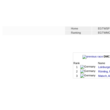
Home
EGTWSP
Ranking
EGTWM
DMC 
Rank
Name
1
Leinburger
2
Römling, 
3
Maisch, A