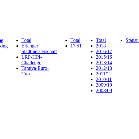
me
Total
Total
Total
Statist
king
Erlanger
17.5T
2018
Stadtmeisterschaft
2016/17
LRP-HPI-
2015/16
Challenge
2013/14
Tamiya-Euro-
2012/13
Cup
2011/12
2010/11
2009/10
2008/09