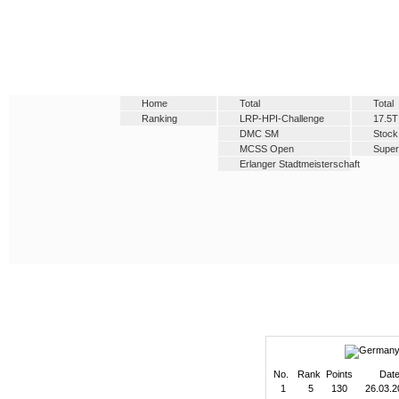
Home
Total
Total
Ranking
LRP-HPI-Challenge
17.5T
DMC SM
Stock
MCSS Open
Super
Erlanger Stadtmeisterschaft
No.
Rank
Points
Dat
1
5
130
26.03.2