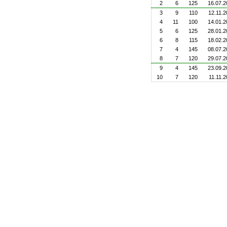
2
6
125
16.07.2
3
9
110
12.11.
4
11
100
14.01.2
5
6
125
28.01.2
6
8
115
18.02.2
7
4
145
08.07.2
8
7
120
29.07.2
9
4
145
23.09.2
10
7
120
11.11.