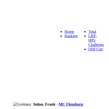
Home
Total
Ranking
LRP-
HPI-
Challenge
DHI Cup
Imlau, Frank -
MC Flensburg