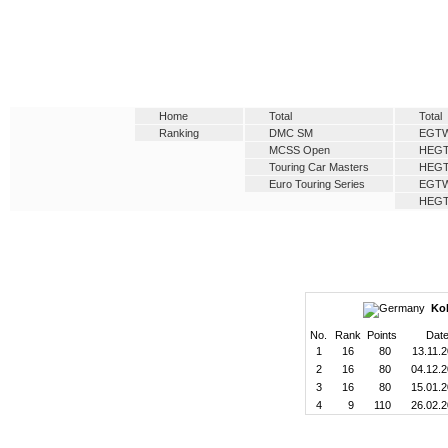
Home
Total
Total
Ranking
DMC SM
EGT
MCSS Open
HEG
Touring Car Masters
HEG
Euro Touring Series
EGT
HEG
Kol
No.
Rank
Points
Dat
1
16
80
13.11.
2
16
80
04.12.
3
16
80
15.01.
4
9
110
26.02.