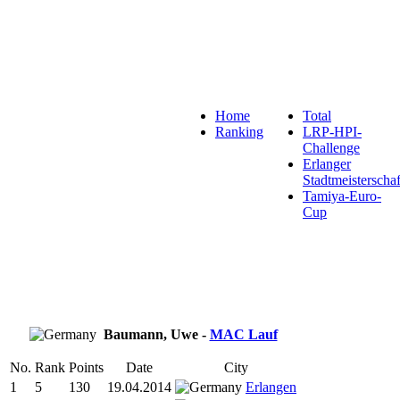
Home
Total
Ranking
LRP-HPI-
Challenge
Erlanger
Stadtmeisterschaf
Tamiya-Euro-
Cup
Baumann, Uwe -
MAC Lauf
No.
Rank
Points
Date
City
1
5
130
19.04.2014
Erlangen