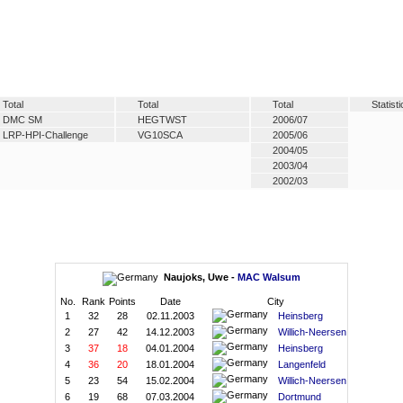
Total
Total
Total
Statist
DMC SM
HEGTWST
2006/07
LRP-HPI-Challenge
VG10SCA
2005/06
2004/05
2003/04
2002/03
Naujoks, Uwe -
MAC Walsum
No.
Rank
Points
Date
City
1
32
28
02.11.2003
Heinsberg
2
27
42
14.12.2003
Willich-Neersen
3
37
18
04.01.2004
Heinsberg
4
36
20
18.01.2004
Langenfeld
5
23
54
15.02.2004
Willich-Neersen
6
19
68
07.03.2004
Dortmund