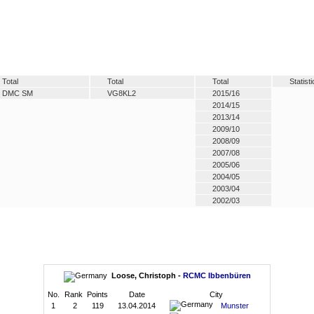
Total
Total
Total
Statist
DMC SM
VG8KL2
2015/16
2014/15
2013/14
2009/10
2008/09
2007/08
2005/06
2004/05
2003/04
2002/03
Loose, Christoph -
RCMC Ibbenbüren
No.
Rank
Points
Date
City
1
2
119
13.04.2014
Munster