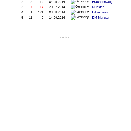
2
2
119
04.05.2014
Braunschweig
3
7
114
20.07.2014
Munster
4
1
121
03.08.2014
Hildesheim
5
11
0
14.09.2014
DM Munster
contact