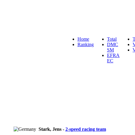
Home
Total
T
Ranking
DMC
SM
EFRA
EC
Stark, Jens -
2-speed racing team