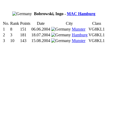
Bobrowski, Ingo -
MAC Hamburg
No.
Rank
Points
Date
City
Class
1
8
151
06.06.2004
Munster
VG8KL1
2
3
181
18.07.2004
Hamburg
VG8KL1
3
10
143
15.08.2004
Munster
VG8KL1