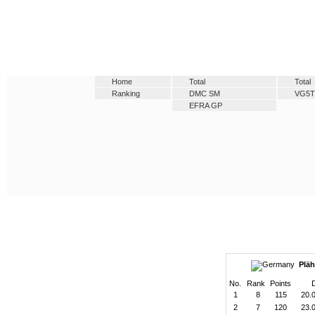
Home
Total
Total
Ranking
DMC SM
VG5
EFRA GP
Pläh
No.
Rank
Points
1
8
115
20.
2
7
120
23.