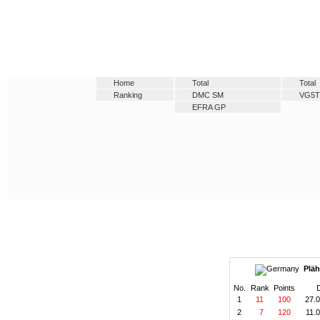
Home
Total
Total
Ranking
DMC SM
VG5
EFRA GP
Pläh
No.
Rank
Points
1
11
100
27.
2
7
120
11.