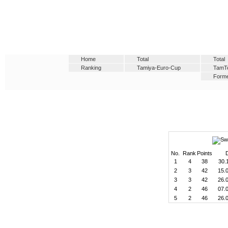
Home
Total
Total
Ranking
Tamiya-Euro-Cup
TamT
Forme
No.
Rank
Points
1
4
38
30.
2
3
42
15.
3
3
42
26.
4
2
46
07.
5
2
46
26.