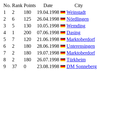
No.
Rank
Points
Date
City
1
2
180
19.04.1998
Weinstadt
2
6
125
26.04.1998
Nördlingen
3
5
130
10.05.1998
Wemding
4
1
200
07.06.1998
Dasing
5
7
120
21.06.1998
Marktoberdorf
6
2
180
28.06.1998
Unterensingen
7
2
180
19.07.1998
Marktoberdorf
8
2
180
26.07.1998
Türkheim
9
37
0
23.08.1998
DM Sonneberg