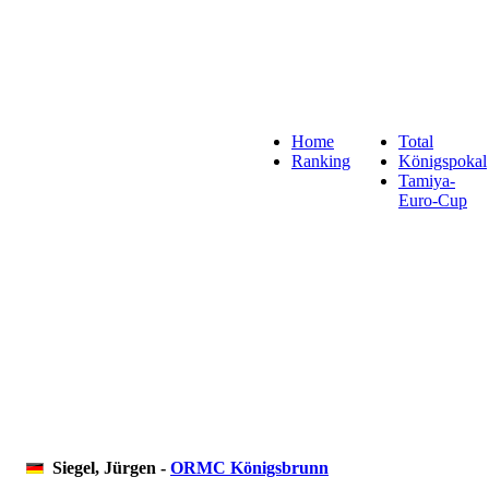
Home
Total
Ranking
Königspokal
Tamiya-
Euro-Cup
Siegel, Jürgen -
ORMC Königsbrunn