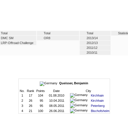
Total
Total
Total
Statist
DMC SM
OR8
2013/14
LRP-Offroad-Challenge
2012/13
2011/12
2010/11
Queisser, Benjamin
No.
Rank
Points
Date
City
1
17
104
01.08.2010
Kirchhain
2
26
95
10.04.2011
Kirchhain
3
26
95
08.05.2011
Peterberg
4
21
100
26.06.2011
Bischofsheim