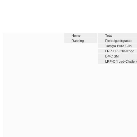
Home
Total
Ranking
Fichtelgebirgscup
Tamiya-Euro-Cup
LRP-HPI-Challenge
DMC SM
LRP-Offroad-Challen