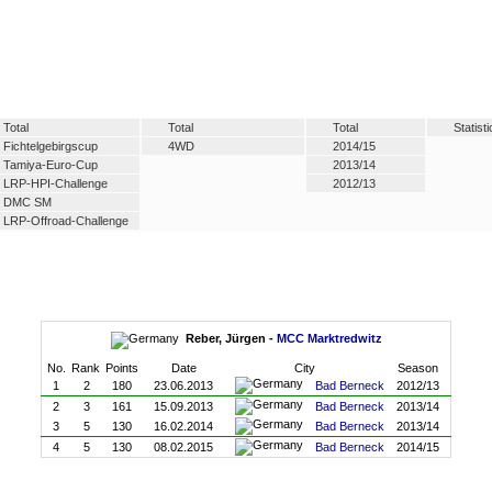
Total
Total
Total
Statist
Fichtelgebirgscup
4WD
2014/15
Tamiya-Euro-Cup
2013/14
LRP-HPI-Challenge
2012/13
DMC SM
LRP-Offroad-Challenge
Reber, Jürgen -
MCC Marktredwitz
No.
Rank
Points
Date
City
Season
1
2
180
23.06.2013
Bad Berneck
2012/13
2
3
161
15.09.2013
Bad Berneck
2013/14
3
5
130
16.02.2014
Bad Berneck
2013/14
4
5
130
08.02.2015
Bad Berneck
2014/15