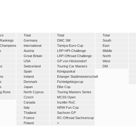
ics
Total
Total
Total
 Rankings
Germany
DMC SM
South
 Champions
international
Tamiya-Euro-Cup
East
s
Austria
LRP-HPI-Challenge
Middle
Great Britain
LRP-Offroad-Challenge
North
USA
GP von Höckendorf
West
es
Switzerland
Touring Car Masters
DM
Spain
Königspokal
ns
Ireland
Erlanger Stadtmeisterschaft
s
Denmark
Fichtelgebirgscup
s
Japan
Elbe Cup
ng Runs
North Cyprus
Touring Masters Series
s
Czech
MCSS Open
Canada
Inzeller RoC
Italy
NRW Fun Cup
Thailand
Sachsen GP
France
RC-Offroad Sachsencup
Poland
>