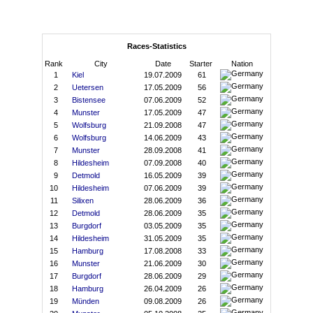
Races-Statistics
Rank
City
Date
Starter
Nation
1
Kiel
19.07.2009
61
2
Uetersen
17.05.2009
56
3
Bistensee
07.06.2009
52
4
Munster
17.05.2009
47
5
Wolfsburg
21.09.2008
47
6
Wolfsburg
14.06.2009
43
7
Munster
28.09.2008
41
8
Hildesheim
07.09.2008
40
9
Detmold
16.05.2009
39
10
Hildesheim
07.06.2009
39
11
Silixen
28.06.2009
36
12
Detmold
28.06.2009
35
13
Burgdorf
03.05.2009
35
14
Hildesheim
31.05.2009
35
15
Hamburg
17.08.2008
33
16
Munster
21.06.2009
30
17
Burgdorf
28.06.2009
29
18
Hamburg
26.04.2009
26
19
Münden
09.08.2009
26