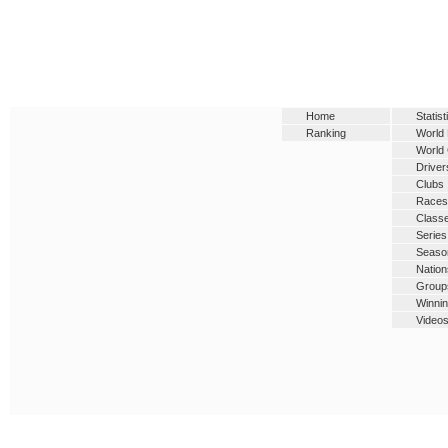
Home
Statist
Ranking
World
World
Driver
Clubs
Races
Class
Series
Seaso
Nation
Group
Winni
Video