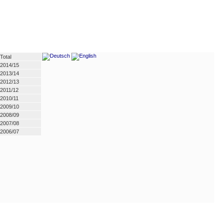
Total
2014/15
2013/14
2012/13
2011/12
2010/11
2009/10
2008/09
2007/08
2006/07