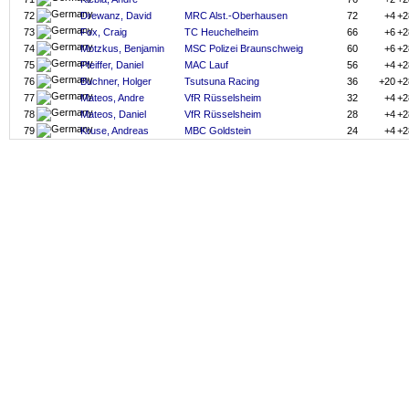
72
Drewanz, David
MRC Alst.-Oberhausen
72
+4
+2
73
Fox, Craig
TC Heuchelheim
66
+6
+2
74
Motzkus, Benjamin
MSC Polizei Braunschweig
60
+6
+2
75
Pfeiffer, Daniel
MAC Lauf
56
+4
+2
76
Buchner, Holger
Tsutsuna Racing
36
+20
+2
77
Mateos, Andre
VfR Rüsselsheim
32
+4
+2
78
Mateos, Daniel
VfR Rüsselsheim
28
+4
+2
79
Kruse, Andreas
MBC Goldstein
24
+4
+2