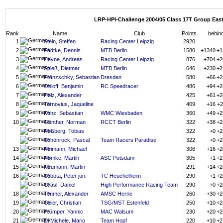
LRP-HPI-Challenge 2004/05 Class 17T Group Eas
Rank
Name
Club
Points
behin
1
Stein, Steffen
Racing Center Leipzig
2920
2
Fadtke, Dennis
MTB Berlin
1580
+1340
+1
3
Heyne, Andreas
Racing Center Leipzig
876
+704
+2
4
Spieß, Dietmar
MTB Berlin
646
+230
+2
5
Fränzschky, Sebastian
Dresden
580
+66
+2
6
Ohloff, Benjamin
RC Speedracer
486
+94
+2
7
Holz, Alexander
425
+61
+2
8
Tarnovius, Jaqueline
409
+16
+2
9
Kunz, Sebastian
WMC Wiesbaden
360
+49
+2
10
Günther, Norman
RCCT Berlin
322
+38
+2
Roßberg, Tobias
322
+0
+2
Schönrock, Pascal
Team Racers Paradise
322
+0
+2
13
Reimann, Michael
306
+16
+2
14
Römke, Martin
ASC Potsdam
305
+1
+2
15
Neumann, Martin
291
+14
+2
16
Sobota, Peter jun.
TC Heuchelheim
290
+1
+2
Gräsl, Daniel
High Performance Racing Team
290
+0
+2
18
Timmer, Alexander
AMSC Herne
260
+30
+2
19
Geier, Christian
TSG/MST Estenfeld
250
+10
+2
20
Prümper, Yannic
MAC Walsum
230
+20
+2
21
Di Michele, Mario
Team Hopf
220
+10
+2