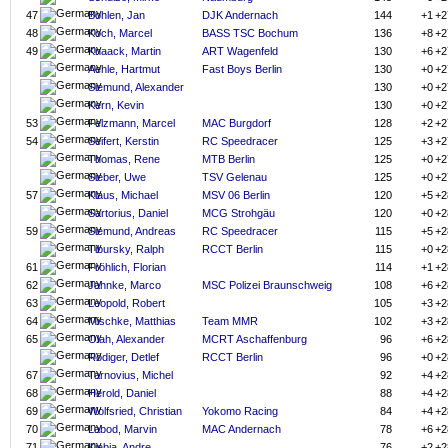
47
Bohlen, Jan
DJK Andernach
144
+1
+2
48
Koch, Marcel
BASS TSC Bochum
136
+8
+2
49
Knaack, Martin
ART Wagenfeld
130
+6
+2
Aehle, Hartmut
Fast Boys Berlin
130
+0
+2
Siemund, Alexander
130
+0
+2
Kern, Kevin
130
+0
+2
53
Felzmann, Marcel
MAC Burgdorf
128
+2
+2
54
Seifert, Kerstin
RC Speedracer
125
+3
+2
Thomas, Rene
MTB Berlin
125
+0
+2
Sieber, Uwe
TSV Gelenau
125
+0
+2
57
Klaus, Michael
MSV 06 Berlin
120
+5
+2
Sartorius, Daniel
MCG Strohgäu
120
+0
+2
59
Siemund, Andreas
RC Speedracer
115
+5
+2
Tibursky, Ralph
RCCT Berlin
115
+0
+2
61
Fröhlich, Florian
114
+1
+2
62
Jahnke, Marco
MSC Polizei Braunschweig
108
+6
+2
63
Leopold, Robert
105
+3
+2
64
Mischke, Matthias
Team MMR
102
+3
+2
65
Olah, Alexander
MCRT Aschaffenburg
96
+6
+2
Rödiger, Detlef
RCCT Berlin
96
+0
+2
67
Tarnovius, Michel
92
+4
+2
68
Herold, Daniel
88
+4
+2
69
Wolfsried, Christian
Yokomo Racing
84
+4
+2
70
Labod, Marvin
MAC Andernach
78
+6
+2
71
Kiebia, Andre
76
+2
+2