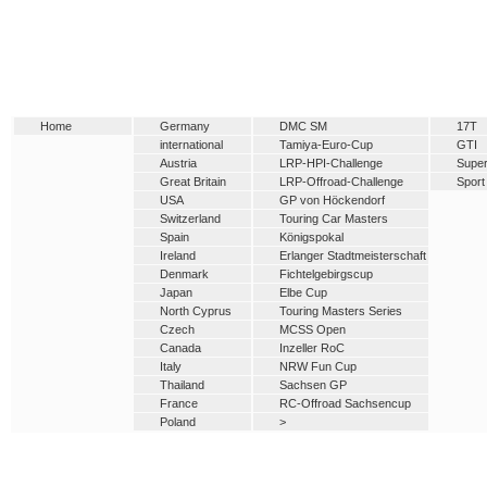
Home
Germany
DMC SM
17T
international
Tamiya-Euro-Cup
GTI
Austria
LRP-HPI-Challenge
Super
Great Britain
LRP-Offroad-Challenge
Sport
USA
GP von Höckendorf
Switzerland
Touring Car Masters
Spain
Königspokal
Ireland
Erlanger Stadtmeisterschaft
Denmark
Fichtelgebirgscup
Japan
Elbe Cup
North Cyprus
Touring Masters Series
Czech
MCSS Open
Canada
Inzeller RoC
Italy
NRW Fun Cup
Thailand
Sachsen GP
France
RC-Offroad Sachsencup
Poland
>